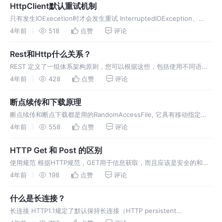
HttpClient默认重试机制
只有发生IOExecetion时才会发生重试 InterruptedIOException、
UnknownHostException、ConnectException、SSLException
4年前
518
点赞
评论
Rest和Http什么关系？
REST 定义了一组体系架构原则，您可以根据这些，包括使用不同语言
编写的客户端如何通过 HTTP 处理和传输资源状态。 REST只是一种风
4年前
428
点赞
评论
格，不是一种标准 REST是以资源为中心的 用不同
断点续传和下载原理
断点续传和断点下载都是用的RandomAccessFile, 它具有移动指定的
文件大小的位置的功能seek 。 断点续传是由服务器给客户端一个已经
4年前
558
点赞
评论
上传的位置标记position，
HTTP Get 和 Post 的区别
使用规范 根据HTTP规范，GET用于信息获取，而且应该是安全的和幂
等的。 根据HTTP规范，POST表示可能修改变服务器上的资源的请
4年前
198
点赞
评论
求。 传递参数 GET请求的数据会附在URL之后
什么是长连接？
长连接 HTTP1.1规定了默认保持长连接（HTTP persistent
connection），数据传输完成了保持TCP连接不断开（不发RST包、不