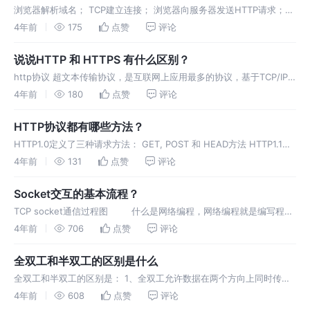
浏览器解析域名； TCP建立连接； 浏览器向服务器发送HTTP请求；
服务器解析请求并返回HTTP报文； 浏览器解析并渲染页面； 断开连
4年前
175
点赞
评论
接。 反思&扩展 域名解析的流程 查找浏览器缓存——
说说HTTP 和 HTTPS 有什么区别？
http协议 超文本传输协议，是互联网上应用最多的协议，基于TCP/IP
通讯协议来传递信息，用于从WWW服务器传输超文本到本地浏览器的
4年前
180
点赞
评论
传输协议。 https协议 我们可以将其看作是以安全为
HTTP协议都有哪些方法？
HTTP1.0定义了三种请求方法： GET, POST 和 HEAD方法 HTTP1.1新
增了五种请求方法：OPTIONS, PUT, DELETE, TRACE 和 CONNECT
4年前
131
点赞
评论
方法
Socket交互的基本流程？
TCP socket通信过程图 什么是网络编程，网络编程就是编写程序
使两台连联网的计算机相互交换数据。怎么交换数据呢？操作系统提供
4年前
706
点赞
评论
了“套接字”（socket）的组件我们基于这个组件进
全双工和半双工的区别是什么
全双工和半双工的区别是： 1、全双工允许数据在两个方向上同时传
输； 举例：手机通话 2、半双工允许数据在两个方向上传输，但是同一
4年前
608
点赞
评论
时间数据只能在一个方向上传输，实际上是切换的单工。