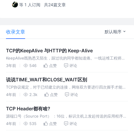
等 1 人订阅
共24篇文章
收录文章
默认顺序
TCP的KeepAlive 与HTTP的 Keep-Alive
KeepAlive既熟悉又陌生，踩过坑的同学都知道痛。一线运维工程师踩
坑之后对于KeepAlive的总结，你不应该错过！ 最近工作中遇到一个问
3年前
546
点赞
评论
题，想把它记录下来，场景是这样的
说说TIME_WAIT和CLOSE_WAIT区别
TCP协议规定，对于已经建立的连接，网络双方要进行四次握手才能成
功断开连接，如果缺少了其中某个步骤，将会使连接处于假死状态，连
4年前
2.3k
点赞
评论
接本身占用的资源不会被释放。网络服务器程序要同时管理大量连接，
TCP Header都有啥?
源端口号（Source Port） ：16位，标识主机上发起传送的应用程序；
目的端口（Destonation Port） ：16位，标识主机上传送要到达的应
4年前
535
点赞
评论
用程序。