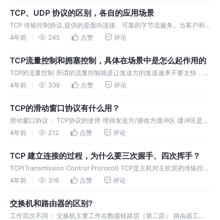
TCP、UDP 协议的区别，各自的应用场景
TCP 传输控制协议,提供的是面向连接、可靠的字节流服务。当客户和
服务器彼此交换数据前，必须先在双方之间建立一个TCP连接，之后才
4年前
245
点赞
评论
能传输数据。TCP提供超时重发，丢弃重复数据，检验数据，流
TCP流量控制和拥塞控制，具体在场景中是怎么起作用的
TCP的流量控制 所谓的流量控制就是让发送方的发送速率不要太快，让
接收方来得及接受。利用滑动窗口机制可以很方便的在TCP连接上实现
4年前
339
点赞
评论
对发送方的流量控制。TCP的窗口单位是字节，不是报文段，发
TCP的滑动窗口协议有什么用？
滑动窗口协议： TCP协议的使用 维持发送方/接收方缓冲区 缓冲区是
用来解决网络之间数据不可靠的问题，例如丢包，重复包，出错，乱序
4年前
212
点赞
评论
在TCP协议中，发送方和接受方通过各自维护自己的缓冲区
TCP 建立连接的过程，为什么要三次握手、四次挥手？
TCP(Transmission Control Protocol) TCP是主机对主机层的传输控制
协议，提供可靠的连接服务。 tcp标志位(位码)有6种标示: SYN
4年前
316
点赞
评论
交换机和路由器的区别?
工作层次不同： 交换机主要工作在数据链路层（第二层） 路由器工作