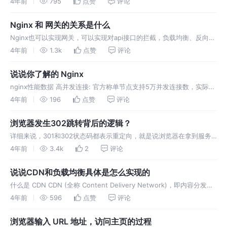
4年前
795
点赞
评论
四次握手），等待在同域名下继续用这个
Nginx 和 网关的关系是什么
Nginx也可以实现网关，可以实现对api接口的拦截，负载均衡、反向代
理、请求过滤等。网关功能可以进行扩展，比如：安全控制，统一异常
4年前
1.3k
点赞
评论
处理，XXS,SQL注入等；权限控制，黑白名单，性能监控
说说你了解的 Nginx
nginx性能数据 高并发连接: 官方称单节点支持5万并发连接数，实际生
产环境能够承受2-3万并发。 内存消耗少: 在3万并发连接下，开启10个
4年前
196
点赞
评论
nginx进程仅消耗150M内存 (15M×
浏览器发生302跳转背后的逻辑？
详细来说，301和302状态码都表示重定向，就是说浏览器在拿到服务
器返回的这个状态码后会自动跳转到一个新的URL地址，这个地址可以
4年前
3.4k
2
评论
从响应的Location首部中获取（用户看到的效果就是他输
说说CDN和负载均衡具体是怎么实现的
什么是 CDN CDN (全称 Content Delivery Network)，即内容分发网
络。 构建在现有网络基础之上的智能虚拟网络，依靠部署在各地的边缘
4年前
596
点赞
评论
服务器，通过中心平台的负载均
浏览器输入 URL 地址，访问主页的过程