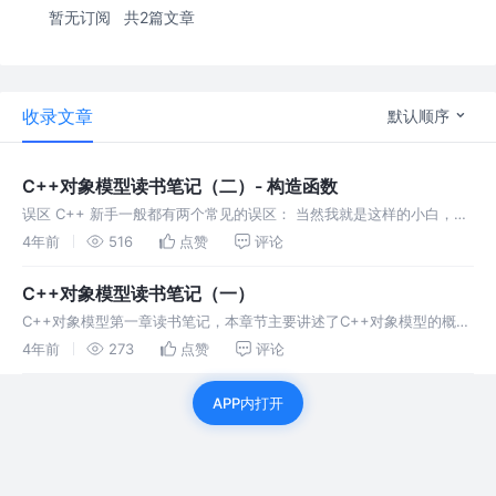
暂无订阅
共2篇文章
收录文章
默认顺序
C++对象模型读书笔记（二）- 构造函数
误区 C++ 新手一般都有两个常见的误区： 当然我就是这样的小白，在
看完这一小节之后，感触颇深，以文章的形式记录自己的笔记。
4年前
516
点赞
评论
C++对象模型读书笔记（一）
C++对象模型第一章读书笔记，本章节主要讲述了C++对象模型的概
念，以及简述一个C++ class object的内存分布是怎么样的，同时也对
4年前
273
点赞
评论
为什么传入一个指针就能实现多态做出了回答。
APP内打开