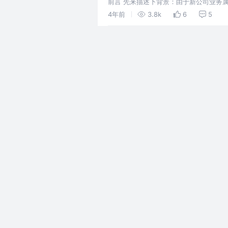
前言 先来描述下背景：由于新公司业务属
knife4j（Swagger的增强解决方案
4年前
3.8k
6
5