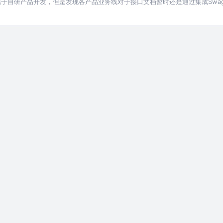
于自研产品开发，但是发现各产品业务线对于接口文档暂时还是通过集成Swag
）。但是对于产品型开发