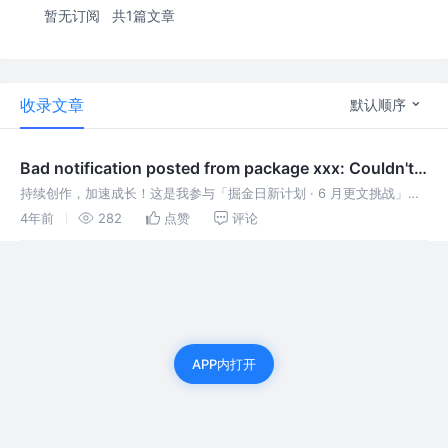
暂无订阅
共1篇文章
收录文章
默认顺序
Bad notification posted from package xxx: Couldn't
create icon: xxx
持续创作，加速成长！这是我参与「掘金日新计划 · 6 月更文挑战」的
第24天，点击查看活动详情 问题描述 在实现通知栏相关需求时遇到了
4年前
282
点赞
评论
这个崩溃，测试机无法复现，只能试着解决。该崩溃字面意思是无法创
建图
APP内打开