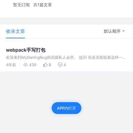
暂无订阅
共1篇文章
收录文章
默认顺序
webpack手写打包
欢迎来到MyDarlingBug的高级私人会所。 提问 你是否面临着这样一个
困扰? 面试官：webpack打包原理是什么? 我: 打包原理是不啦不啦
4年前
439
8
4
（内心窃喜，呵，这里我看过。老套路~八股文把你安排了
APP内打开