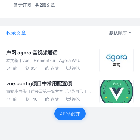
暂无订阅
共2篇文章
收录文章
默认顺序
声网 agora 音视频通话
本文基于vue、Element-ui、Agora Web
SDK4.15.1版本实现音视频通话。 Agora Web
3年前
831
点赞
评论
SDK 是通过 HTML 网页加载的 JavaScript
库。Agora
vue.config项目中常用配置项
前端小白头目前来写第一篇文章，记录自己工作
上的知识。以及铭记自己转行和面试生涯的一路
4年前
140
点赞
评论
坎坷。废话少说，上图观看
APP内打开