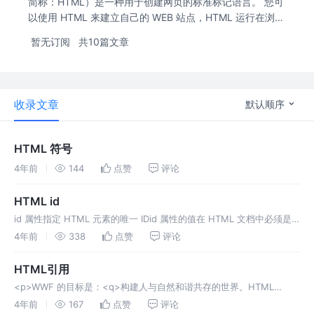
简称：HTML）是一种用于创建网页的标准标记语言。 您可
以使用 HTML 来建立自己的 WEB 站点，HTML 运行在浏览
器上，由浏览器来解析
暂无订阅
共10篇文章
收录文章
默认顺序
HTML 符号
4年前
144
点赞
评论
HTML id
​id​ 属性指定 HTML 元素的唯一 ID​id​ 属性的值在 HTML 文档中必须是
唯一的​id​ 属性用于指向样式表中的特定样式声明JavaScript 也可使用它
4年前
338
点赞
评论
来访问和操作拥有特定 ID 的元素id 的语法是：写一个井号 (#)，后跟一
个 ​id​ 名称。下面的例子中...
HTML引用
<p>WWF 的目标是：<q>构建人与自然和谐共存的世界。HTML
<blockquote> 元素定义被引用的节。浏览器通常会对 <blockquote>
4年前
167
点赞
评论