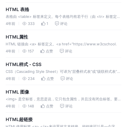
元素进行缩进处理。<blockquote
cite="http://www.worldwildlife.org/who/in...
HTML 表格
表格由 <table> 标签来定义。每个表格均有若干行（由 <tr> 标签定
义），每行被分割为若干单元格（由 <td> 标签定义）。字母 td 指表
4年前
333
1
评论
格数据（table data），即数据单元格的内容。 数据单元格可以包含文
本、图片、列表、段落、表单、水平线、表格等等。如果不定义边...
HTML属性
HTML 链接由 <a> 标签定义。<a href="https://www.w3cschool.
4年前
157
点赞
评论
HTML样式 - CSS
CSS（Cascading Style Sheet）可译为“层叠样式表”或“级联样式表”，
它定义如何显示 HTML 元素，用于控制Web页面的外观。通过使用
4年前
234
点赞
评论
CSS 实现页面的内容与表现形式分离，极大提高了工作效率 。样式存
储在样式表中，通常放在 部分或存储在 外部 CSS 文件...
HTML 图像
<img> 是空标签，意思是说，它只包含属性，并且没有闭合标签。要在
页面上显示图像，你需要使用源属性（src）。从技术上讲，图像并不
4年前
148
点赞
评论
会插入 HTML 页面中，而是链接到 HTML 页面上。提示：通过在 <a>
标签中嵌套 <img> 标签，给图像添加到另一个文档的链接。URL 指...
HTML超链接
HTML使用标签 <a> </a>来设置超文本链接。超链接可以是一个字，