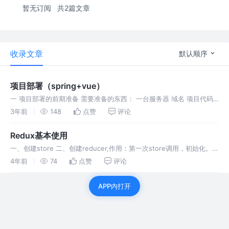
暂无订阅
共2篇文章
收录文章
默认顺序
项目部署（spring+vue）
一 项目部署的前期准备 需要准备的东西： 一台服务器 域名 项目代码
二 部署准备 配置服务器 1、登陆腾讯云 2、购买服务器 3、选择官方镜
3年前
148
点赞
评论
像，系统镜像 ，CentOS 7.6，因为该系统非常适合作
Redux基本使用
一、创建store 二、创建reducer,作用：第一次store调用，初始化。
后面就是修改的时候调用 三、页面上获取这个count用
4年前
74
点赞
评论
store.getState() 四、提交修改，建议用actio
APP内打开