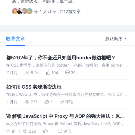
裘，聚沙成塔。 积跬步，至千里。
等 4 人订阅
共12篇文章
收录文章
默认顺序
都5202年了，你不会还只知道用border做边框吧？
在 CSS 世界里，边框不只是 border 一条路。你可能一直用 border 写
边框，hover 时元素宽度变化、渐变边框做不出来……其实，现在有更
11月前
8.9k
104
30
酷、更灵活的方式来实现边框效果。
如何用 CSS 实现渐变边框
在现代 Web UI 中，渐变边框是一种非常流行的视觉效果。今天我们就
来讲讲如何用 纯 CSS + 伪元素 来实现一个灵活的渐变边框主题，且兼
11月前
737
2
评论
容 hover 动效。
🚀 解锁 JavaScript 中 Proxy 与 AOP 的强大用法：原
理、场景与实战
本文介绍了如何结合 Proxy 和 Reflect 实现 JavaScript 中的 AOP，支
持对对象、函数、类进行增强，如日志、校验等，提升代码的可维护性
1年前
229
1
评论