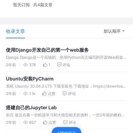
暂无订阅
共4篇文章
收录文章
默认顺序
使用Django开发自己的第一个web服务
Django Django是一个高级的、使用Python语言编写的开源Web框架，
旨在快速开发安全和可维护的网站。它遵循模型-视图-模板（MVT）的
2年前
376
1
评论
设计模式，类似于模型-视图-控制器（MVC）模式。
Ubuntu安装PyCharm
系统 Ubuntu 20.04.2 LTS 下载安装包 下载地址：https://download-
cdn.jetbrains.com/python/pycharm-professional-2024
2年前
1.1k
点赞
评论
搭建自己的Jupyter Lab
前言 最近在看一些机器学习和大模型相关的资料，一些2年前的教程，
建议准备的环境是Jupyter Notebook,而最新的却是要求Jupyter
2年前
857
点赞
评论
Lab。 两者的区别，下面这个来自通义千问的回答： 安