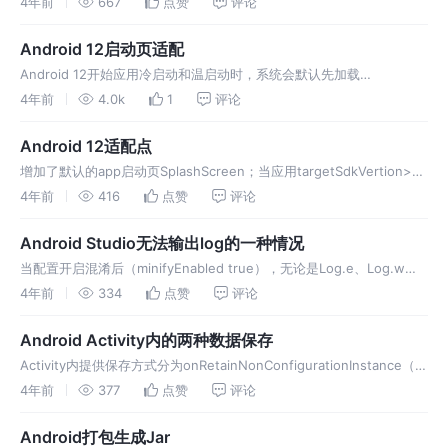
4年前
667
点赞
评论
是固定，设置RecyclerView.setHasFi
Android 12启动页适配
Android 12开始应用冷启动和温启动时，系统会默认先加载
SplashScreen（如下布局） ，然后在应用Activity渲染第一帧得时候移
4年前
4.0k
1
评论
除； SplashScreenView继承于Frame
Android 12适配点
增加了默认的app启动页SplashScreen；当应用targetSdkVertion>=
31时，在冷启动或温启动是，会先加载展示启动页SplashScreen，然
4年前
416
点赞
评论
后再显示你的Activity；目
Android Studio无法输出log的一种情况
当配置开启混淆后（minifyEnabled true），无论是Log.e、Log.w、
Log.i、Log.d、Log.v都无法输出； 猜测原因在于上述方法内部调用的
4年前
334
点赞
评论
方法带有@hide标注； 解决方案
Android Activity内的两种数据保存
Activity内提供保存方式分为onRetainNonConfigurationInstance（以
下称为方式R）和onSaveInstanceState（以下称为方式S）两种； 保
4年前
377
点赞
评论
存数据的方式、类
Android打包生成Jar