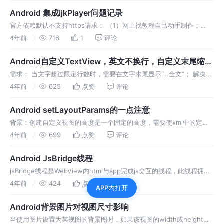
Android 集成ijkPlayer问题记录
官方依赖默认不支持https请求： （1）网上找教程自己动手制作；
（2）找一个别人做好的so文件直接用； 播放m3u8格式视频有画面，
4年前
716
1
评论
没有声音：很多加速播放的建议回去了较少预加载和最大探测时间，但
是
Android自定义TextView，英文不换行，自定义末尾缩略
提示
需求： 当文字超过限定行数时，需要在文字末尾显示“…全文”； 解决行
末标点换行，和英文换行问题； 文字分块，包含多种颜色，多种点击事
4年前
625
点赞
评论
件(单独这个需求可以使用Spannable解决)； 准备工作： 先在
Android setLayoutParams的一点注意
背景：创建自定义视图的高度是一个固定的高度，需要使xml中的定义
的高度无效（自定义顶部状态栏）； 过程：刚开始，我在构造函数中调
4年前
699
点赞
评论
用了setLayoutParams方法设定了高度，但是，发现视图加载出来
Android JsBridge线程
jsBridge线程是WebView内html与app完成js交互的线程，此线程拥有
自己的ViewRootImpl，可以创建UI视图，但是视图刷新必须使用创建
4年前
424
点赞
评论
APP内打开
视图的线程。所以，尽量不要在app中的js
Android背景图片对视图尺寸影响
当使用图片设置为某视图的背景图时，如果该视图的width或height设