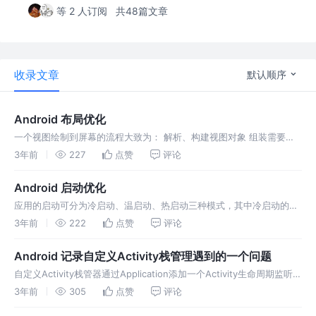
等 2 人订阅
共48篇文章
收录文章
默认顺序
Android 布局优化
一个视图绘制到屏幕的流程大致为： 解析、构建视图对象 组装需要绘
制的视图树 完成视图树中所有视图的测量、定位、绘制 GPU将视图树
3年前
227
点赞
评论
中需要渲染的内容解码成Graphic Buffer； Surfacef
Android 启动优化
应用的启动可分为冷启动、温启动、热启动三种模式，其中冷启动的耗
时最长，一般来说启动优化针对的就是冷启动模式； 冷启动大致的过
3年前
222
点赞
评论
程： 点击应用图标后，Launcher进程向SystemServer进程发起
Android 记录自定义Activity栈管理遇到的一个问题
自定义Activity栈管器通过Application添加一个Activity生命周期监听，
并在onActivityDestroyed时将记录移出管理栈，但是在频繁进入、退
3年前
305
点赞
评论
出同一页面时， 偶尔会发生旧