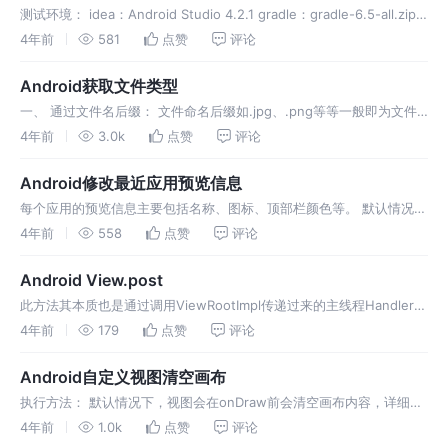
测试环境： idea：Android Studio 4.2.1 gradle：gradle-6.5-all.zip
执行对应module的build命令(windows电脑)：gradlew :模块名
4年前
581
点赞
评论
Android获取文件类型
一、 通过文件名后缀： 文件命名后缀如.jpg、.png等等一般即为文件
类型，但有些时候不能保证文件后缀名一定有效，所以尝试将后缀转换
4年前
3.0k
点赞
评论
成对应mime类型，方法如下： 如果转换结果返回为nul，则可以认
Android修改最近应用预览信息
每个应用的预览信息主要包括名称、图标、顶部栏颜色等。 默认情况下
这些信息会先从应用栈顶Activity的manifest配置中读取：
4年前
558
点赞
评论
android:icon--图标，android:label--名称
Android View.post
此方法其本质也是通过调用ViewRootImpl传递过来的主线程Handler来
完成消息发送、处理； 这个Handler由View的
4年前
179
点赞
评论
dispatchAttachedToWindow方法参数Attach
Android自定义视图清空画布
执行方法： 默认情况下，视图会在onDraw前会清空画布内容，详细见
ViewRootImpl中的drawSoftware方法： 但是如果在其他位置或使用
4年前
1.0k
点赞
评论
其他方式获取Canvas时可能导致之前的内容还留