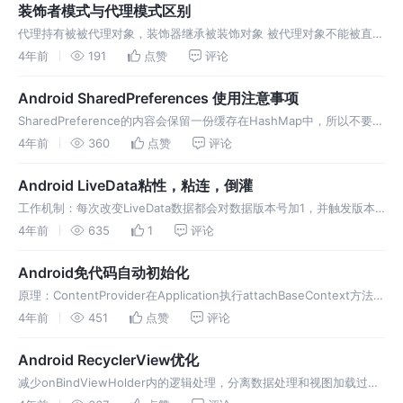
装饰者模式与代理模式区别
代理持有被被代理对象，装饰器继承被装饰对象 被代理对象不能被直接
操作，被装饰对象可以 Android中的Context就是常见的装饰者模式；
4年前
191
点赞
评论
BindService获取的IBinder属于的代理模式；
Android SharedPreferences 使用注意事项
SharedPreference的内容会保留一份缓存在HashMap中，所以不要保
存大数据，否则会增加GC频率； apply方法在
4年前
360
点赞
评论
QueuedWork.waitForFinish方法执行时，才将数据保
Android LiveData粘性，粘连，倒灌
工作机制：每次改变LiveData数据都会对数据版本号加1，并触发版本
号小于数据版本号的观察者监听，触发后观察者的版本号与数据版本号
4年前
635
1
评论
一致。 粘性事件：更新数据后，观察者再订阅，新注册的观察者版本号
为-
Android免代码自动初始化
原理：ContentProvider在Application执行attachBaseContext方法
时，会自动触发onCreate，所以通过创建并注册自定义
4年前
451
点赞
评论
ContentProvider，可在onC
Android RecyclerView优化
减少onBindViewHolder内的逻辑处理，分离数据处理和视图加载过
程； 尽可能使用局部刷新，减少使用全部刷新； 如果ItemView的高度