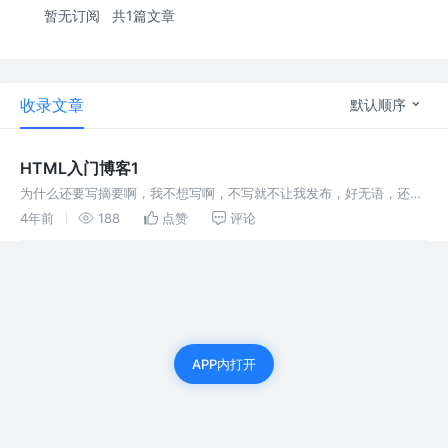
暂无订阅
共1篇文章
收录文章
默认顺序
HTML入门博客1
为什么还要写摘要啊，我不想写啊，不写就不让我发布，好无语，还差
19个字，应该快了，还差7个字，好了，总算完了
4年前
188
点赞
评论
APP内打开