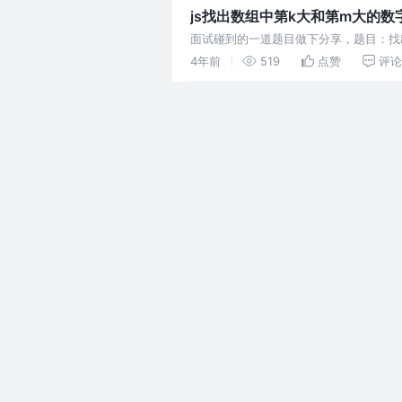
js找出数组中第k大和第m大的数
面试碰到的一道题目做下分享，题目：找
4年前
519
点赞
评论