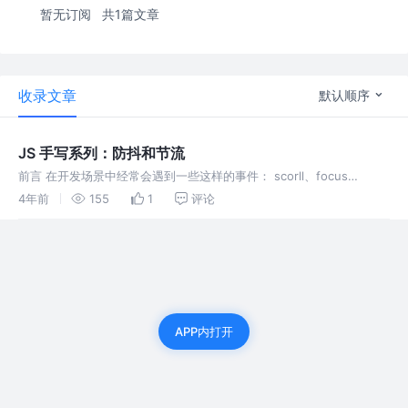
暂无订阅
共1篇文章
收录文章
默认顺序
JS 手写系列：防抖和节流
前言 在开发场景中经常会遇到一些这样的事件： scorll、focus
mousedown、mousemove keydown、keyup 这些频繁触发的事
4年前
155
1
评论
件，如果包含回调函数则不仅可能导致性能降低还
APP内打开