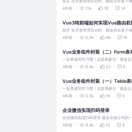
前言 在开发管理后台时，都会存在多个
限，实现路由权限的方案有多种，比较常用的
4年前
7.1k
78
14
Vue3纯前端如何实现Vue路由权
前言 在开发管理后台时，都会存在多个
限，实现路由权限的方案有多种，比较常用的
4年前
6.2k
46
19
Vue业务组件封装（二）Form表
一起养成写作习惯！这是我参与「掘金日新
props和emit进行父子组件的传值和
4年前
8.4k
23
8
Vue业务组件封装（一）Table表
一起养成写作习惯！这是我参与「掘金日新
props和emit进行父子组件的传值和
4年前
5.3k
19
6
企业微信实现扫码登录
企业微信实现扫码登录 最近在做公司的
杂，这里简单分享一下。 企业微信扫码登
4年前
9.4k
10
4