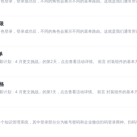
角色登录，登录成功后，不同的角色会展示不同的菜单路由。这就是我们通常所
是由前端使用addRoutes（V3版本
限
角色登录，登录成功后，不同的角色会展示不同的菜单路由。这就是我们通常所
是由前端使用addRoutes（V3版本
单
计划 · 4 月更文挑战」的第2天，点击查看活动详情。 前言 封装组件的基本
通信。利用插槽、组件等增加组件的可
格
计划 · 4 月更文挑战」的第1天，点击查看活动详情。 前言 封装组件的基本
通信。利用插槽、组件等去增加组件的
一个知识管理系统，其中登录部分分为账号密码和企业微信扫码登录两种。扫码
录流程 企业微信提供了OAuth的扫码登录