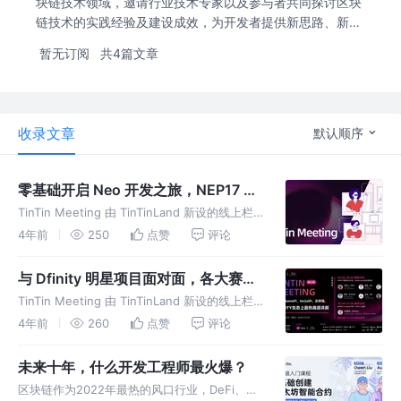
块链技术领域，邀请行业技术专家以及参与者共同探讨区块
链技术的实践经验及建设成效，为开发者提供新思路、新方
案。
暂无订阅
共4篇文章
收录文章
默认顺序
零基础开启 Neo 开发之旅，NEP17 智
能合约实战教学
TinTin Meeting 由 TinTinLand 新设的线上栏
目，聚焦区块链技术领域，邀请行业技术专家以
4年前
250
点赞
评论
及参与者共同探讨区块链技术的实践经验及建设
成效，为开发者提供新思路、新方案。
与 Dfinity 明星项目面对面，各大赛道
开发经验一览
TinTin Meeting 由 TinTinLand 新设的线上栏
目，聚焦区块链技术领域，邀请行业技术专家以
4年前
260
点赞
评论
及参与者共同探讨区块链技术的实践经验及建设
成效，为开发者提供新思路、新方案。
未来十年，什么开发工程师最火爆？
区块链作为2022年最热的风口行业，DeFi、元