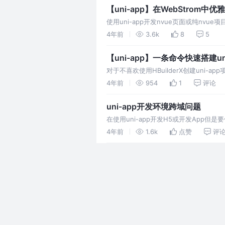
【uni-app】在WebStrom中优
使用uni-app开发nvue页面或纯nvue
的开发nvue的方法。
4年前
3.6k
8
5
【uni-app】一条命令快速搭建uni
对于不喜欢使用HBuilderX创建uni-a
4年前
954
1
评论
uni-app开发环境跨域问题
在使用uni-app开发H5或开发Ap
4年前
1.6k
点赞
评