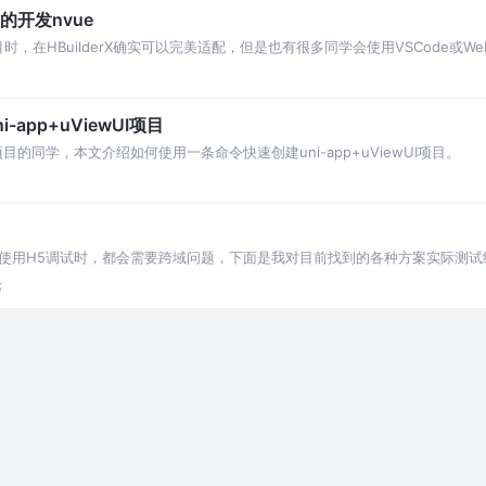
雅的开发nvue
项目时，在HBuilderX确实可以完美适配，但是也有很多同学会使用VSCode或Web
-app+uViewUI项目
pp项目的同学，本文介绍如何使用一条命令快速创建uni-app+uViewUI项目。
p但是要使用H5调试时，都会需要跨域问题，下面是我对目前找到的各种方案实际测
论