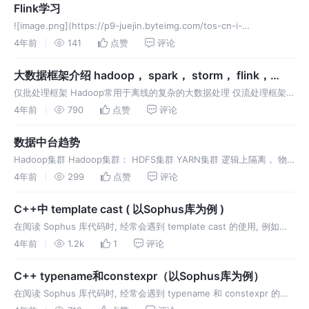
Flink学习
![image.png](https://p9-juejin.byteimg.com/tos-cn-i-
k3u1fbpfcp/27f06138884049e88f344e2d57bbc219~tplv
4年前
141
点赞
评论
大数据框架介绍 hadoop， spark， storm， flink，
samza
仅批处理框架 Hadoop常用于离线的复杂的大数据处理 仅流处理框架
Samza与和Kafka紧密集成的流处理 Storm常用于在线的实时的大数据
4年前
790
点赞
评论
处理。 混合框架 Spark常用于离线的快速的大数据处
数据中台趋势
Hadoop集群 Hadoop集群： HDFS集群 YARN集群 逻辑上隔离， 物
理上在一起 Hadoop部署模式 数据中台的趋势 第一个趋势：数据服务
4年前
299
点赞
评论
化 未来需要一种多云适配能力，能够丝滑无感地调用
C++中 template cast ( 以Sophus库为例 )
在阅读 Sophus 库代码时, 经常会遇到 template cast 的使用, 例如：
sophus/so3.hpp: 通过
4年前
1.2k
1
评论
C++ typename和constexpr（以Sophus库为例）
在阅读 Sophus 库代码时, 经常会遇到 typename 和 constexpr 的使
用, 例如： sophus/so3.