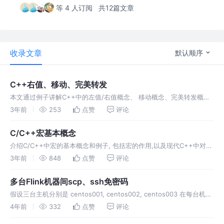
等 4 人订阅
共12篇文章
收录文章
默认顺序
C++右值、移动、完美转发
本文通过例子讲解C++中的左值/右值概念、 移动概念、完美转发概念,
帮助理解移动构造函数、通用引用、完美转发。
3年前
253
点赞
评论
C/C++宏基本概念
介绍C/C++中宏的基本概念和例子, 包括宏的作用,以及现代C++中对宏
的建议和替代方案. 并附带大量的例子.
3年前
848
点赞
评论
多台Flink机器间scp、ssh免密码
假设三台主机分别是 centos001, centos002, centos003 在每台机器
上执行 在第1台机器上： 把第1台机器的 authorized_keys发送到第2台
4年前
332
点赞
评论
在第2台机器上：把第