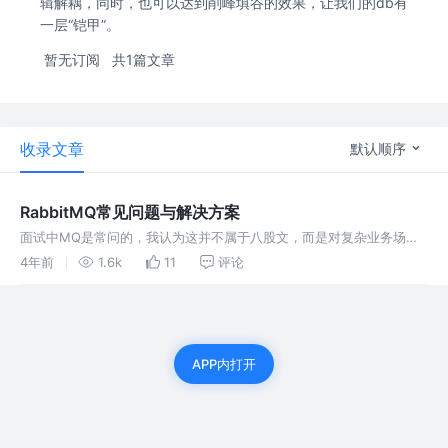
辑解耦，同时，也可以达到削峰填谷的效果，让我们的db有
一层“铠甲”。
暂无订阅
共1篇文章
收录文章
默认顺序
RabbitMQ常见问题与解决方案
面试中MQ是常问的，我认为这并不属于八股文，而是对复杂业务场景
下的总结和思考，还有对MQ机制的认知。 1. RabbitMQ如何保证消息
4年前
1.6k
11
评论
不丢失？ 1.1 (生产者需要做的) 生产者重写 RabbitT
APP内打开