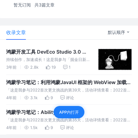
暂无订阅
共3篇文章
收录文章
默认顺序
鸿蒙开发工具 DevEco Studio 3.0 体
验与项目结构介绍
持续创作，加速成长！这是我参与「掘金日新计
划 · 10 月更文挑战」的第 24 天，点击查看活
3年前
2.8k
19
1
动详情
鸿蒙学习笔记：利用鸿蒙JavaUI 框架的 WebView 加载在
线网页
「这是我参与2022首次更文挑战的第39天，活动详情查看：2022首次
更文挑战」 什么是 Webview 其实现在很多应用 App 里都内置了 Web
4年前
3.1k
9
评论
网页，比如微信、淘宝。在 Android 中就是
鸿蒙学习笔记：Ability 组件
APP内打开
「这是我参与2022首次更文挑战的第35天，活动详情查看：2022首次
更文挑战」 关于 Ability 与 Android Activity相比，Activity 是
4年前
1.5k
9
评论
Android 应用的四大组件之