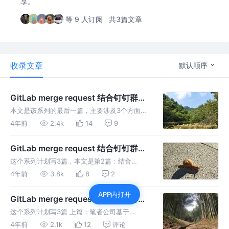
享。
等 9 人订阅
共3篇文章
收录文章
默认顺序
GitLab merge request 结合钉钉群消
息机器人的全自动 Code Review 实践
本文是该系列的最后一篇，主要涉及3个方面。
（含源码）——下
1. 配置钉钉群自定义机器人；2. Nodejs 服务源
4年前
2.4k
14
9
码解析；3. 打通 GitLab -> Nodejs 服务 -> 钉
钉群自定义机器人完整流程
GitLab merge request 结合钉钉群消
息机器人的全自动 Code Review 实践
这个系列计划写3篇，本文是第2篇：结合
（含源码）——中
GitLab 的 webhooks、merge request 以及
4年前
3.8k
8
2
钉钉群 GitLab 消息机器人，实现 code review
APP内打开
的半自动化。
GitLab merge request 结合钉钉群消
息机器人的全自动 Code Review 实践
这个系列计划写3篇 上篇：笔者公司基于
（含源码）——上
GitLab 的 code review 流程分享； 中篇：结
4年前
2.1k
12
评论