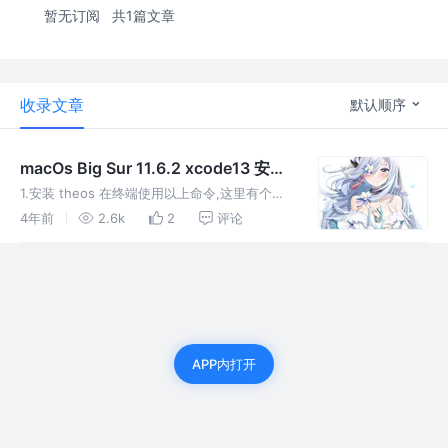
暂无订阅
共1篇文章
收录文章
默认顺序
macOs Big Sur 11.6.2 xcode13 安装
MonkeyDev 整个过程以及遇到问题的
1.安装 theos 在终端使用以上命令,这里有个问
记录
题要注意,使用上面这个命令安装theos的时候报
4年前
2.6k
2
评论
错。 错误: 这里建议先给终端设置科学上网的能
力(设置方法传送门),不然下的太慢了 1.通过在终
端输
APP内打开