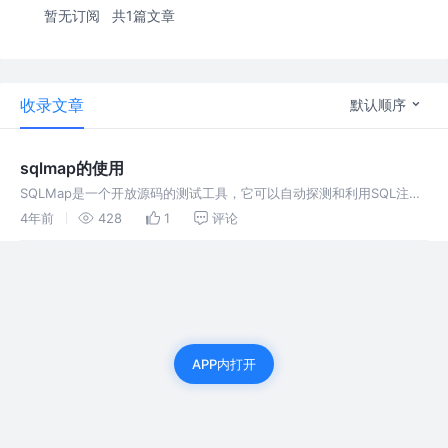
暂无订阅
共1篇文章
收录文章
默认顺序
sqlmap的使用
SQLMap是一个开放源码的测试工具，它可以自动探测和利用SQL注入
漏洞来接管数据库服务器！！！！！
4年前
428
1
评论
APP内打开