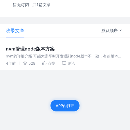
暂无订阅
共1篇文章
收录文章
默认顺序
nvm管理node版本方案
nvm的详细介绍 可能大家平时开发遇到node版本不一致，有的版本过
高，有的则是过低。导致一系类的问题就是下载的依赖各种报错，很是
4年前
528
点赞
评论
头疼。这里我会详细介绍一下怎么处理这些问题。
APP内打开