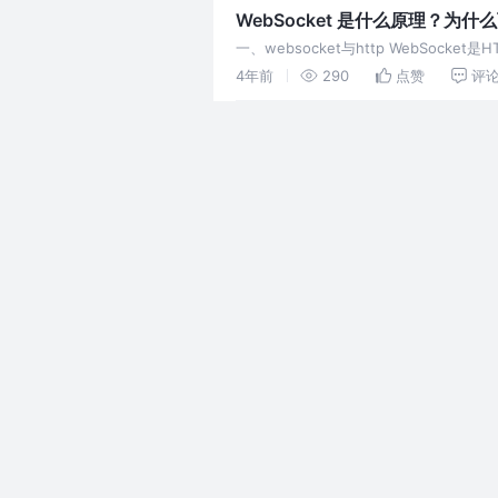
WebSocket 是什么原理？为
一、websocket与http WebS
接的不算） 首先HTTP有 1
4年前
290
点赞
评