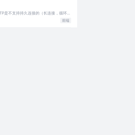
但HTTP是不支持持久连接的（长连接，循环连
前端