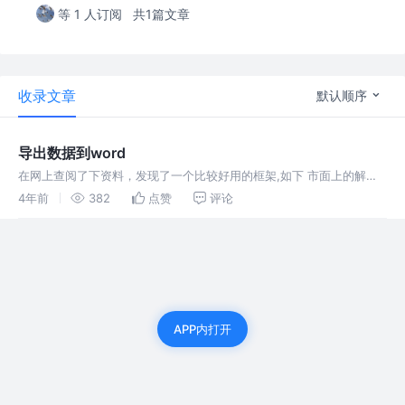
等 1 人订阅
共1篇文章
收录文章
默认顺序
导出数据到word
在网上查阅了下资料，发现了一个比较好用的框架,如下 市面上的解决
方案如下，方案介绍来源于官网 方案 移植性 功能性 易用性 Poi-tl
4年前
382
点赞
评论
Java跨平台 Word模板引擎，基于Apache POI，提
APP内打开