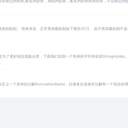
类和非静态内部类,匿名内部类，局部内部类，匿名内部类和局部类，不过静态内
内部类更多是一笔带过
载类的机制。 简单来说，正常类加载机制如下图所示[1]。 由于类加载机制不
没有提及，感兴
为了更好地实现集合类，下面我们实现一个简单的字符串容器StringHolder。 S
论
一个简单的注解AnnotationDemo，以便各位读者对注解有一个初步的理解。 1.