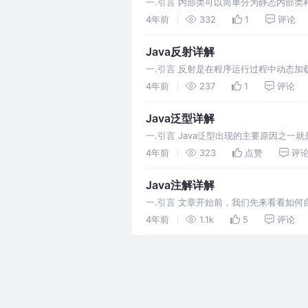
一.引言 内部类可以简单分为静态内部
花更多的笔墨去介绍，匿名内部类和局部
4年前
332
1
评论
Java反射详解
一.引言 反射是在程序运行过程中动态加
常类加载机制的三个步骤，还有较多细节
4年前
237
1
评论
Java泛型详解
一.引言 Java泛型出现的主要原因之一就是
了一个存取字符串的功能，但有
4年前
323
点赞
评
Java注解详解
一.引言 文章开始前，我们先来看看如何自定义
作用的目标，比如说上述代码
4年前
1.1k
5
评论