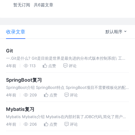
暂无订阅
共6篇文章
收录文章
默认顺序
Git
一.Git是什么? Git是目前是世界是最先进的分布式版本控制系统\ 工作
流程:工作区-缓冲区-本地仓库-远程仓库 二.SVN和Git的最主要的区别
4年前
113
点赞
评论
SVN是集中式版本控制系统,版本是集中存放在中央服
SpringBoot复习
SpringBoot介绍 SpringBoot特点 SpringBoot项目不需要模板化的配
置 SpringBoot中整合第三方框架,只需要导入相关的starter依赖包,就
4年前
209
点赞
评论
自动整合了 SpringB
Mybatis复习
Mybatis Mybatis介绍 Mybatis在内部封装了JDBC代码,简化了用户操
作步骤 Mybatis是一款半自动的ORM持久层框架,具有较高的SQL灵活
4年前
206
点赞
评论
性,支持高级映射,动态SQL,延迟加载