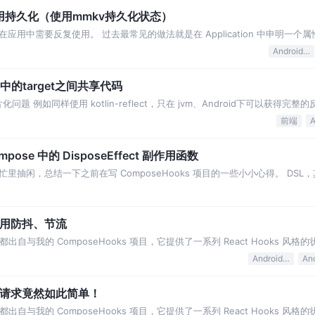
轻松使用持久化（使用mmkv持久化状态）
用中需要反复使用。 过去最常见的做法就是在 Application 中申明一个
。 另一个场景就是使用 M
Android Jetpack
 项目中的target之间共享代码
 例如同样使用 kotlin-reflect，只在 jvm、Android下可以获得完整的
码：
前端
mpose 中的 DisposeEffect 副作用函数
抽闲，总结一下之前在写 ComposeHooks 项目的一些小小心得。 DS
之为作用
的使用防抖、节流
自与我的 ComposeHooks 项目，它提供了一系列 React Hooks 风
系复杂的状态
Android Jetpack
An
理网络请求竟然如此简单！
自与我的 ComposeHooks 项目，它提供了一系列 React Hooks 风