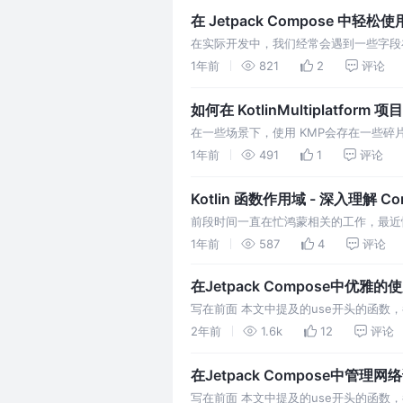
在 Jetpack Compose 中
在实际开发中，我们经常会遇到一些字段在应
这个字段，这是非常常见的内存持久化方案
1年前
821
2
评论
如何在 KotlinMultiplatform
在一些场景下，使用 KMP会存在一些碎片化问题
平台、common平台都无法使用如下代
1年前
491
1
评论
Kotlin 函数作用域 - 深入理解 Co
前段时间一直在忙鸿蒙相关的工作，最近忙里
限定函数闭包内的函数调用行为（下面称
1年前
587
4
评论
在Jetpack Compose中优雅
写在前面 本文中提及的use开头的函数，都出
以帮你更好的使用 Compose，无需关
2年前
1.6k
12
评论
在Jetpack Compose中管
写在前面 本文中提及的use开头的函数，都出