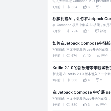
过去大半年做 Compose Multip
脆抽了一个库出来。 这就是 Palet
1月前
334
6
1
积极拥抱AI，让你在Jetpack C
在 Compose 项目中集成 AI 功能
图片）怎么优雅处理？AI 返回的 JSON
7月前
294
1
评论
如何在Jetpack Compose中
写在前面 本文中提及的 use开头的函数，都
以帮你更好的使用 Compose，无需关
1年前
674
10
评论
Kotlin 2.1.0的新改进带来哪些改
新改进 在 Kotlin 2.1.0 版本引入了一个新的改进
1年前
368
4
2
在 Jetpack Compose 中扩
写在前面 本文中提及的use开头的函数，都出
以帮你更好的使用 Compose，无需关
1年前
530
3
评论