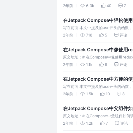
以帮你更好的使用 Compose，无需关
2年前
6.3k
40
7
在Jetpack Compose中轻松使
写在前面 本文中提及的use开头的函数，都出
以帮你更好的使用 Compose，无需关
2年前
718
5
评论
在Jetpack Compose中像使
原文地址：# 在Compose中像使用re
ComposeHooks 项目，它提供了一系列 R
2年前
1.1k
6
评论
在Jetpack Compose中方便的
写在前面 本文中提及的use开头的函数，都出
以帮你更好的使用 Compose，无需关
2年前
1.5k
10
8
在Jetpack Compose中父
原文地址：# 在Compose中父组件
函数参数给子组件的方式， 最常用，但是
2年前
1.2k
7
评论