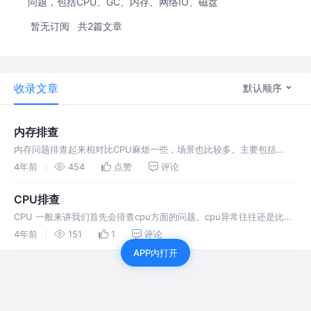
问题，包括CPU、GC、内存、网络IO、磁盘
暂无订阅
共2篇文章
收录文章
默认顺序
内存排查
内存问题排查起来相对比CPU麻烦一些，场景也比较多。主要包括
OOM、GC问题和堆外内存。一般来讲，我们会先用free命令先来检查
4年前
454
点赞
评论
一发内存的各种情况。 堆内内存 内存问题大多还都是堆内内存问题。
表象上主
CPU排查
CPU 一般来讲我们首先会排查cpu方面的问题。cpu异常往往还是比较
好定位的。原因包括业务逻辑问题(死循环)、频繁gc以及上下文切换过
4年前
151
1
评论
多。而最常见的往往是业务逻辑(或者框架逻辑)导致的，可以使用js
APP内打开