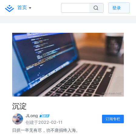
首页
登录
沉淀
JLong
订阅专栏
创建于2022-02-11
日拱一卒无有尽，功不唐捐终入海。