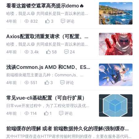
人心。 CDN介绍、为什么使用CDN、CDN如何
看看这篇镂空遮罩高亮提示demo🔥
高效应用等。
哈喽，我是JL😄 共同成长是我一直以来的追
求！✨ 希望下面分享能让你有所收获💦 背景：
4年前
832
3
评论
适用于需要高亮提示的场景，有兴趣可进来了
解。
Axios配置取消重复请求（可配置、适
配已有项目通用axios方法）🔥
哈喽，我是JL😄 共同成长是我一直以来的追
求！✨日常开发中我们经常遇到需要取消重复请
4年前
3.4k
58
24
求的场景，如搜索框，但是有些时候在原有项目
配置重复请求改动太大，那可以来看看这篇是怎
浅谈Common.js AMD 和CMD、ES6
么配置的，希望能给你带来帮助。
module以及SeaJS、RequireJS✨
前端模块规范主要这几种：CommonJs、
AMD、CMD和ES6 module ✔CommonJs
4年前
551
3
评论
✔AMD ✔CMD ✔SeaJS与RequireJS
常见vue-cli基础配置（可自行扩展）
日常vue开发过程中，为了工程化管理以及优化
打包等，我们需要去配置vue项目。虽然版本不
4年前
114
1
评论
断迭代，但是仍然可以先沉淀出自己一套`基础
配置`，以供日常快速构建项目，并进行`定制化
前端缓存的理解 或者 前端数据持久化的理解(强制缓存、
`扩展。
协商缓存)
其中HTTP缓存是在HTTP请求传输时用到的缓存，主要在服务器代码上