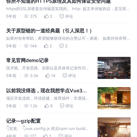
你所不知道的HTTPS原理及其如何保证安全问题
https的SSL加密是在传输层实现的。 http: 超文本传输协议，是互联网
上应用最为广泛的一种网络协议，是一个客户端和服务器端请求和应答
5年前
375
2
评论
的标准（TCP），用于从WWW服务器传输超文本到本地浏览器的传输
协议，它可以使浏览器更加高效，使网络传输减少。 https: 是以安全
关于原型链的一道经典题（引人深思！）
为目…
如果对你有帮助，希望能够获得你的点赞认可～谢谢。 如果对你有帮
助，希望能够获得你的点赞认可～谢谢。 如果对你有帮助，希望能够获
5年前
144
2
3
得你的点赞认可～谢谢。
常见官网demo记录
技术栈、开发思路、创新以及具体有记录性功能
思路： 下拉栏组件， 轮播图组件，推荐产品组
5年前
3.0k
14
评论
件，产品组件，图片懒加载，SSR迁移等。
以前我没得选，现在我想学点Vue3...
项目开发流程，环境搭建，推荐插件，常遇报
错，Vue3重要知识点，各种composition-Api
5年前
1.2k
9
评论
介绍和应用，生命周期对比，全局Api对比和修
改
记录—gzip配置
👇安装、 👇vue.config.js 然后npm run build能
够看到效果，koa2在koa-static里面已经自动配
4年前
177
2
评论