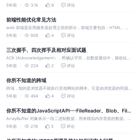
设置；而浏览器缓存则主要由前端开发在前端js上进行设置。 缓存可以
5年前
3.1k
9
评论
说是性能优化中简单高效的一种优化方式了。一个优秀的缓存策略可以
缩短网页请求资源的距离，减少延迟，并且由于缓存文件可以重复利
前端性能优化常见方法
用，还可以减少带宽，降…
web 前端是应用服务器处理之前的部分，前端主要包括：HTML、
CSS、javascript、image 等各种资源，针对不同的资源有不同的优化
5年前
609
4
评论
方式。 减少 HTTP 请求数。 这条策略是最重要最有效的，因为一个完
整的请求要经过 DNS 寻址，与服务器建立连接，发送数据，等待服…
三次握手、四次挥手及相对应面试题
ACK (Acknowledgement），即确认字符，在数据通信中，接收站发
给发送站的一种传输类控制字符。表示发来的数据已确认接收无误。 第
5年前
224
2
评论
一次，客户端CLOSE状态，服务端LISTEN状态。客户端向服务端发送
SYN（同步序列编号）报文，客户端变成SYN_SEND 很多人可能…
你所不知道的跨域
跨域，指的是浏览器不能执行其他网站的脚本。它是由浏览器的同源策
略造成的，是浏览器对JavaScript施加的安全限制。 同源策略对于js的
5年前
494
4
评论
限制有3点，我们一点一点来说。 （1） 无法用js读取非同源的
Cookie、LocalStorage 和 IndexDB 无法读取。这条很好…
你所不知道的JavaScriptAPI---FileReader、Blob、File
对象
ArrayBuffer 对象表示一段二进制数据，用来模拟内存里面的数据。通
过这个对象，JavaScript 可以读写二进制数据。这个对象可以看作内存
5年前
278
3
评论
数据的表达。 Blob 对象表示一个二进制文件的数据内容，比如一个图
片文件的内容就可以通过 Blob 对象读写。它通常用来读写文件…