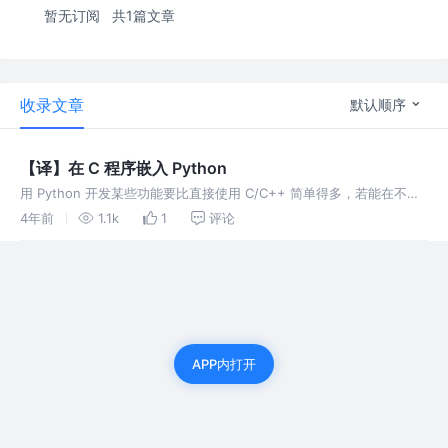
暂无订阅
共1篇文章
收录文章
默认顺序
【译】在 C 程序嵌入 Python
用 Python 开发某些功能要比直接使用 C/C++ 简单得多，若能在不得
不使用 C/C++ 开发主程序时嵌入 Python 将多是一件美事啊。本文是
4年前
1.1k
1
评论
对官方文档 3.7.12 中对应内容的翻译。
APP内打开