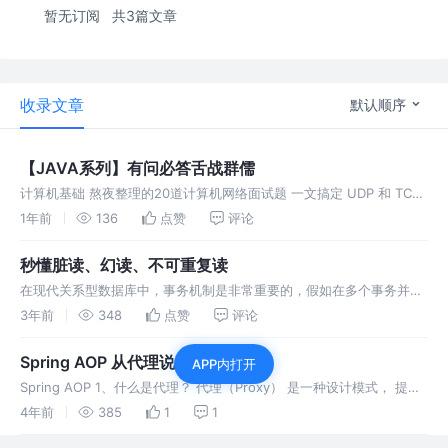
暂无订阅
共3篇文章
收录文章
默认顺序
【JAVA系列】有问必答舌战群儒
计算机基础 熬夜整理的20道计算机网络面试题 一文搞定 UDP 和 TCP
高频面试题！ Linux 大厂面试Linux就这5个问题 java基础 Java基础面
1年前
136
点赞
评论
试16问 并发编程 两道面试题，深入线
秒懂脏读、幻读、不可重复读
在现代关系型数据库中，事务机制是非常重要的，假如在多个事务并发
操作数据库时，如果没有有效的机制进行避免就会导致出现脏读，不可
3年前
348
点赞
评论
重复读，幻读。 脏读 (Dirty Read) 1、在事务A执行过程中，事务
Spring AOP 从代理说起
APP内打开
Spring AOP 1、什么是代理？ 代理（Proxy） 是一种设计模式， 提供
了对目标对象另外的访问方式；即通过代理访问目标对象。 这样好处：
4年前
385
1
1
可以在目标对象实现的基础上，增强额外的功能操作。(扩