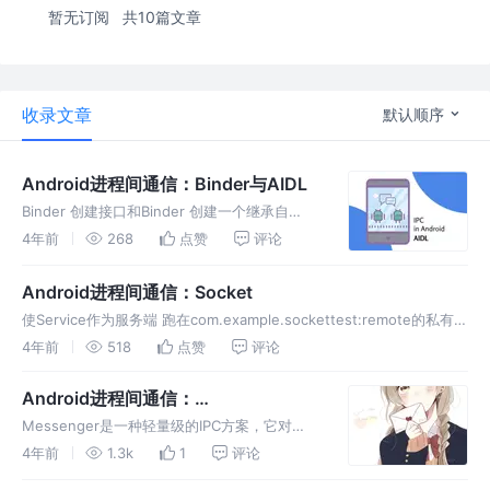
暂无订阅
共10篇文章
收录文章
默认顺序
Android进程间通信：Binder与AIDL
Binder 创建接口和Binder 创建一个继承自
IInterface的接口，表示服务端提供了哪些方法
4年前
268
点赞
评论
（所有在Binder中传输的接口都需要继承
IInterface接口） 创建抽象类Stub继承自B
Android进程间通信：Socket
使Service作为服务端 跑在com.example.sockettest:remote的私有进
程中 Socket服务端代码 MainActivity作为客户端，跑在
4年前
518
点赞
评论
com.example.sock
Android进程间通信：
Messenger（图解）
Messenger是一种轻量级的IPC方案，它对
AIDL做了封装，使得我们可以更简便的进行进
4年前
1.3k
1
评论
程间通信 手绘原理图一张~ Manifest文件 创建