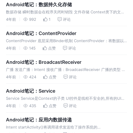
Service MainActivity 运行截图
Android笔记：数据持久化存储
数据存储 瞬时数据会在程序关闭时销毁 文件存储 Context类下的文件
处理方法 Tips：可以使用Java的File类对文件进一步处理 将数据存入
4年前
992
1
评论
文件 文件位置在设备的/data/data/包名/f
Android笔记：ContentProvider
ContentProvider 底层采用Binder机制 ContentProvider：将数据以
安全的方式进行封装，最终提供统一的获取数据的接口供其他进程调
4年前
145
点赞
评论
用，从而实现跨进程的数据共享 Conten
Android笔记：BroadcastReceiver
广播 发送广播：Intent 接收广播：BroadcastReceiver 广播的类型 标
准广播（Normal Broadcasts）：异步，发出之后所有的Receiver同时
4年前
424
点赞
评论
收到消息，效率高，无法截
Android笔记：Service
Service Service是Context的子类 UI控件是线程不安全的,所有的UI操
作必须在主线程中 Service并不会自动开启线程，所有代码默认运行在
4年前
435
点赞
评论
主线程，要手动开启子线程 在服务里开的子
Android笔记：应用内数据传递
Intent startActivity()将调用请求发送给了操作系统的