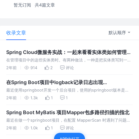
暂无订阅
共4篇文章
收录文章
默认顺序
Spring Cloud微服务实战：一起来看看实体类如何管理，
到底是“统一大本营”还是“各个为政”？
在管理项目中的这些实体类时。有两种做法，一种是把实体类写到一个
模块中，其他微服务引用这个模块，另外一种是实体类写到微服务中，
2年前
914
2
评论
哪一种做法更好呢？
在Spring Boot项目中logback记录日志出现
java.lang.IllegalStateException错误
最近使用springboot开发一个后台项目，使用的springboot版本是
2.4.0，使用Logback作为日志框架，项目启动的时候出现了
2年前
1.3k
1
1
java.lang.IllegalStateEx
Spring Boot MyBatis 项目Mapper包多路径扫描的指北
最近在做一个springboot项目，在配置 MapperScan 时遇到了问题，
mapper文件分别在两个不同的路径下，我应该怎么配置才能保证两者
2年前
1.0k
1
评论
都能扫描到呢？