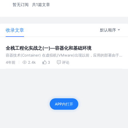
暂无订阅
共1篇文章
收录文章
默认顺序
全栈工程化实战之(一)—容器化和基础环境
容器技术(Container) 在虚拟机(VMware)出现以前，应用的部署由于
依赖问题，往往新应用要部署在独立的服务器上，导致硬件资源利用率
4年前
2.4k
3
评论
低下，VMware的出现完美的解决了这个问题。
APP内打开