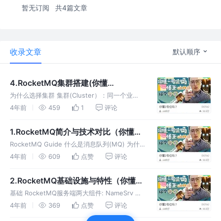
暂无订阅
共4篇文章
收录文章
默认顺序
4.RocketMQ集群搭建(你懂
RocketMQ吗？）
为什么选择集群 集群(Cluster）：同一个业
务，部署在多台服务器上，这个就叫做集群。
4年前
459
1
评论
一台服务器满了才将请求转移到另一台服务器，
这样会让第一台总是承担最大压力，会导致业务
1.RocketMQ简介与技术对比（你懂
处理速度效率很低，因此我们
RocketMQ吗？）
RocketMQ Guide 什么是消息队列(MQ) 为什
么使用消息队列？ 解耦：一个系统或者一个模
4年前
609
点赞
评论
块，调用了多个系统或者模块，互相之间的调用
很复杂，维护起来很麻烦。如果这个调用不需要
2.RocketMQ基础设施与特性（你懂
直接同步调用接口
RocketMQ吗？下一章show you the
基础 RocketMQ服务端两大组件: NameSrv 类
code~）
似于kafka强依赖的zookeeper，但是相当的轻
4年前
369
点赞
评论
量，以至于namesrv并不能像zookeeper一样