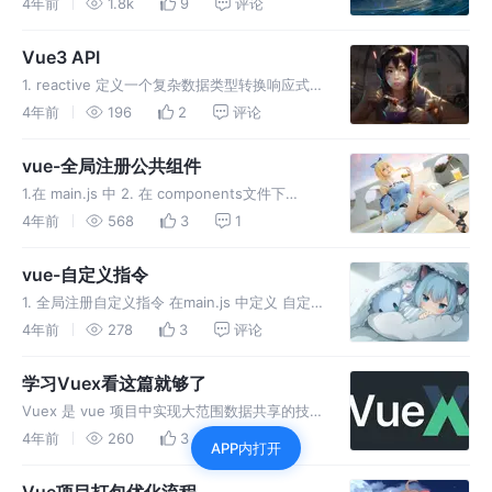
4年前
1.8k
9
评论
当组件内某一部分标签不确定时用插槽技术 vue
提供组件插槽能力, 允许开发者在封装组件时，
Vue3 API
把不
1. reactive 定义一个复杂数据类型转换响应式
2. ref 简单数据类型转换响应式 数组[ ] 3.
4年前
196
2
评论
toRef 可以把对象的单个属性变成响应式 4.
toRefs 可以把对象全部属性转换为
vue-全局注册公共组件
1.在 main.js 中 2. 在 components文件下
index.js中 3. 注意: 在 components文件下的
4年前
568
3
1
Header 公共组件里面要配置 name 4. 在业务
组件中使用
vue-自定义指令
1. 全局注册自定义指令 在main.js 中定义 自定
义指令传参 : 在main.js 中定义 2.局部指令 组件
4年前
278
3
评论
中定义使用 3.自定义指令钩子函数 钩子函数 :
bind：只调用一次，指令第一次绑
学习Vuex看这篇就够了
Vuex 是 vue 项目中实现大范围数据共享的技
术方案 作用: 能方便、高效地实现组件之间的数
4年前
260
3
评论
APP内打开
据共享
Vue项目打包优化流程