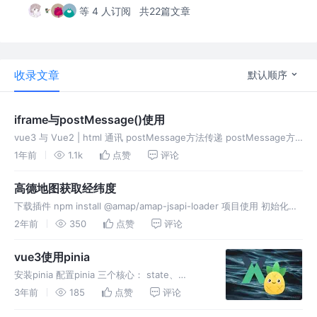
等 4 人订阅
共22篇文章
收录文章
默认顺序
iframe与postMessage()使用
vue3 与 Vue2 | html 通讯 postMessage方法传递 postMessage方
法是HTML5中提供的一种跨文档通信的方式，可以在不同的窗口或者
1年前
1.1k
点赞
评论
iframe之间传递数据。
高德地图获取经纬度
下载插件 npm install @amap/amap-jsapi-loader 项目使用 初始化地
图 initMap() 获取定位 getGeolocation() 创建点位 createMarke
2年前
350
点赞
评论
vue3使用pinia
安装pinia 配置pinia 三个核心： state、
getters、actions，等同于组件的data、
3年前
185
点赞
评论
computed、methods。 pinia没有