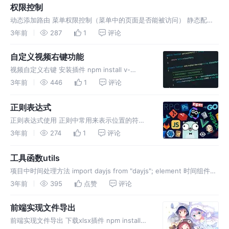
mutations，只有：state、g
权限控制
动态添加路由 菜单权限控制（菜单中的页面是否能被访问） 静态配置
的路由时直接在routes里面进行配置，但是动态路由是通过
3年前
287
1
评论
router.addRoutes() 进行配置 router/index.j
自定义视频右键功能
视频自定义右键 安装插件 npm install v-
contextmenu 引入插件 main.js 使用组件(关闭
3年前
446
1
评论
视频自带的控件)
正则表达式
正则表达式使用 正则中常用来表示位置的符号
主要有： ^、$、\b、\B、?=p、(?!p)、(?
3年前
274
1
评论
<=p)、(?<!p) ^ 匹配行的开头 $ 匹配行的结尾
\b 单词的边界 \B 非单词的边界 1.
工具函数utils
项目中时间处理方法 import dayjs from "dayjs"; element 时间组件处
理 需求: 采购日期 < 有效期 计时器功能
3年前
395
点赞
评论
前端实现文件导出
前端实现文件导出 下载xlsx插件 npm install