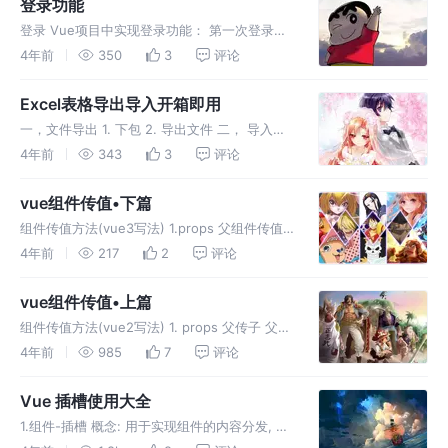
登录功能
登录 Vue项目中实现登录功能： 第一次登录的
时候，前端调后端的登陆接口，发送用户名和密
4年前
350
3
评论
码 后端收到请求，验证用户名和密码，验证成
功，就给前端返回一个token 前端拿到token，
Excel表格导出导入开箱即用
将token存储到
一，文件导出 1. 下包 2. 导出文件 二， 导入文
件 utils/index.js 封装工具函数 注册公共组件上
4年前
343
3
评论
传文件功能
components/uploadExcel/index.vue 3.
vue组件传值•下篇
组件传值方法(vue3写法) 1.props 父组件传值
给子组件 2.emit 子传父 3. 依赖注入(vue3) 可
4年前
217
2
评论
以让父组件向孙子组件传值 父组件 provide 孙
组件 inject 4. v-
vue组件传值•上篇
组件传值方法(vue2写法) 1. props 父传子 父组
件绑定数据传递,子组件接收(子组件不能直接修
4年前
985
7
评论
改父组件的数据) 2. $emit 子传父 子组件通过
$emit 自定义事件 ,父组件监听事件
Vue 插槽使用大全
1.组件-插槽 概念: 用于实现组件的内容分发, 通
过 slot 标签, 可以接收到写在组件标签内的内容