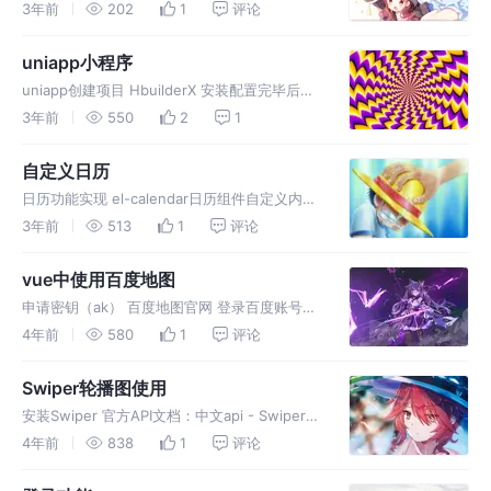
xlsx 新建文件json2Excel.js 封装函数 组件使用
3年前
202
1
评论
uniapp小程序
uniapp创建项目 HbuilderX 安装配置完毕后，
我们就可以开始开发了，首先我们需要创建一个
3年前
550
2
1
项目，我们点击ide左上角 文件-> 新建 ->项目
，然后我们选择 uniapp 项目 ，模板选择
自定义日历
日历功能实现 el-calendar日历组件自定义内容
工具函数处理时间选择 时间选择完向后台发请
3年前
513
1
评论
求拿到数据修改事件数据
vue中使用百度地图
申请密钥（ak） 百度地图官网 登录百度账号，
需要实名认证 （企业就用公司百度账号登录）
4年前
580
1
评论
创建应用，选择需要的类型 创建好应用就可以
得到对应的ak 项目使用 安装依赖包 npm i
Swiper轮播图使用
vue-baidu
安装Swiper 官方API文档：中文api - Swiper中
文网 导入 组件中使用 轮播图片固定情况 设置
4年前
838
1
评论
容器：所有的swiper属性只有在swiper容器内
才能发挥作用 swiper-conta