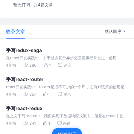
暂无订阅
共4篇文章
收录文章
默认顺序
手写redux-saga
在react开发实践中，由于过多复杂异步交互逻辑经常发生，使用
redux-thunk，react-promise，async await等方案实现异步交互，始
4年前
286
1
评论
终无法完美适配应用各种场景。
手写react-router
react开发实践中，router是必不可少的一个库，之前对该库的使用是
一知半解，所以手写一次，加深对该库的理解，学习原理和设计思想
4年前
357
1
评论
手写react-redux
在上文手写redux中，我们实现了数据响应式流向，但是在react中使用
还是过于繁琐了，社区有人为了解决这个问题就写了基于redux数据源
4年前
241
1
评论
的新插件react-redux。