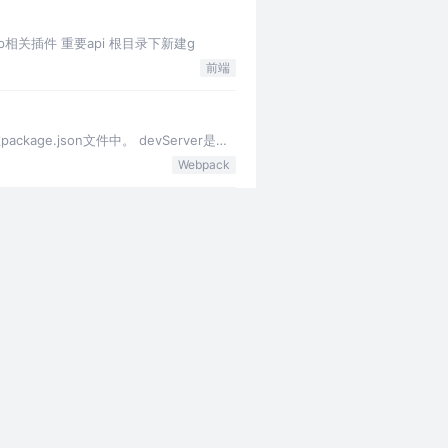
.gulp相关插件 重要api 根目录下新建g
前端
age.json文件中。 devServer是专
Webpack