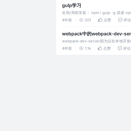
gulp学习
全局/局部安装： npm i gulp -g 或者 
4年前
201
点赞
评论
webpack中的webpack-dev-ser
webpack-dev-server因为仅在本地
门用来配置
4年前
1.1k
点赞
评论