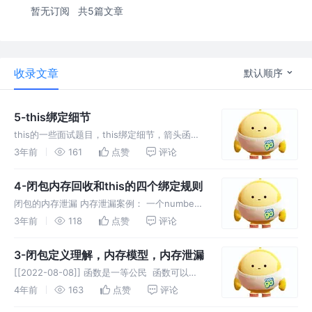
暂无订阅
共5篇文章
收录文章
默认顺序
5-this绑定细节
this的一些面试题目，this绑定细节，箭头函
数，特殊函数的this，绑定规则优先级，箭头函
3年前
161
点赞
评论
数的优势
4-闭包内存回收和this的四个绑定规则
闭包的内存泄漏 内存泄漏案例： 一个number
占用4个字节（int） 4*1024=4kb，
3年前
118
点赞
评论
4byte*1024*1024=4m 开辟一个10
3-闭包定义理解，内存模型，内存泄漏
[[2022-08-08]] 函数是一等公民 ​ 函数可以作
为参数传递，也可以作为返回值（很灵活） 学
4年前
163
点赞
评论
过前两节后这个例子一下就理解了，这里就是把