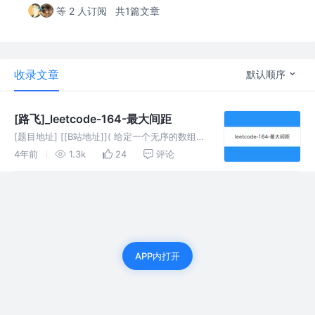
等 2 人订阅
共1篇文章
收录文章
默认顺序
[路飞]_leetcode-164-最大间距
[题目地址] [[B站地址]]( 给定一个无序的数组，
找出数组在排序之后，相邻元素之间最大的差
4年前
1.3k
24
评论
值。 如果数组元素个数小于 2，则返回 0。
APP内打开