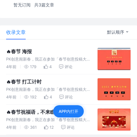
暂无订阅
共3篇文章
收录文章
默认顺序
🔥春节 海报
PK创意闹新春，我正在参加「春节创意投稿大
赛」，详情请看：春节创意投稿大赛 春节 海报
4年前
179
4
评论
介绍 这个是关于 春节 海报 生成的项目，通过
html2canvas 这个关键库 来操作的。 技术：通
🔥春节 打工计时
过 Vi
PK创意闹新春，我正在参加「春节创意投稿大
赛」，详情请看：春节创意投稿大赛 春节 打工
4年前
192
4
评论
计时 介绍 这个项目是关于 春节 打工计时 的一
个项目。可以延伸什么 倒计时 之类的东西。 身
🔥春节祝福语，不来瞧瞧？
APP内打开
为打工仔的我，感叹时
PK创意闹新春，我正在参加「春节创意投稿大
赛」，详情请看：春节创意投稿大赛 春节祝福
4年前
361
12
评论
语 介绍 ，通过 `Vite2，Vue3` 快速搭建一个