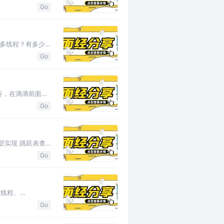
Go
程还是多线程？有多少
Go
行，在滴滴前面过
Go
，底层实现 跳跃表查
Go
、线程、
Go