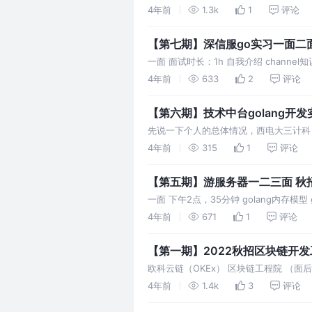
擎，你用到什么存储引擎，区别是什么？ 5
4年前
1.3k
1
评论
【第七期】深信服go实习一面二
一面 面试时长：1h 自我介绍 channel知
个库？ redis持久化有哪些？各自优
4年前
633
2
评论
【第六期】技术中台golang开发
先说一下个人的总体情况，西电大三计科
很多次字节，三次三面挂，好未来gola
4年前
315
1
评论
【第五期】游服务器一二三面 秋
一面 下午2点，35分钟 golang内存模型 
询插入复杂度 进程，线程，协程 ki
4年前
671
1
评论
欧科云链（OKEx） 区块链工程院 （面
Goroutine的比较 GMP模型 Golang 
4年前
1.4k
3
评论