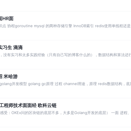
.sql优化策略
面HR面
识点 协程goroutine mysql 的两种存储引擎 InnoDB索引 redis使用单线
实习生 滴滴
，没有实习和太多实践经验（只有自己写的博客什么的），数据结构和算法还
ng过了，还有许多中小厂就忘了，也没过。
招 米哈游
golang并发模型 golang gc原理 过程 channel用途，原理 redis数据结构
【第一期】2022秋招区块链开发工程师技术面面经 欧科云链
后感受：OKEx问的区块链的底层不多，大多是Golang开发的底层） 一面 进程
Map底层 如何实现