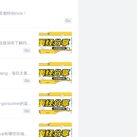
都特别nice！
Go
对连接池有了解吗？
Go
ang，项目主要
Go
routine的返
Go
sql有哪些存储引