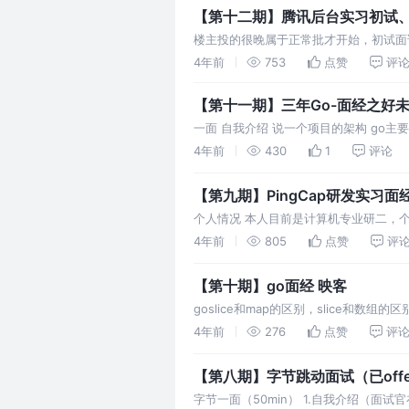
【第十二期】腾讯后台实习初试、复
楼主投的很晚属于正常批才开始，初试面
4年前
753
点赞
评
【第十一期】三年Go-面经之好
一面 自我介绍 说一个项目的架构 go
go的垃圾回收机制 gmp模型 go的sync.
4年前
430
1
评论
【第九期】PingCap研发实习面
个人情况 本人目前是计算机专业研二，个
和分布式相关，学习过MIT 6.824的部分
4年前
805
点赞
评
【第十期】go面经 映客
goslice和map的区别，slice和数
回值，如何区别他们 go如何避免panic 
4年前
276
点赞
评
【第八期】字节跳动面试（已offe
字节一面（50min） 1.自我介绍（面试