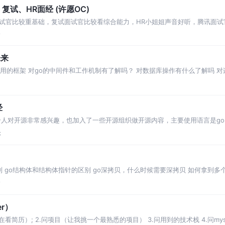
试、HR面经 (许愿OC)
试官比较重基础，复试面试官比较看综合能力，HR小姐姐声音好听，腾讯面试官
论
未来
主要用的框架 对go的中间件和工作机制有了解吗？ 对数据库操作有什么了解吗 
Map了解吗 ch
经
人对开源非常感兴趣，也加入了一些开源组织做开源内容，主要使用语言是gol
内容。 一面 在面试前会有hr
论
组的区别 go结构体和结构体指针的区别 go深拷贝，什么时候需要深拷贝 如何拿到多个go
设计用
论
r）
官在看简历）; 2.问项目（让我挑一个最熟悉的项目） 3.问用到的技术栈 4.问my