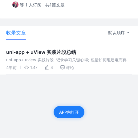
等 1 人订阅
共1篇文章
收录文章
默认顺序
uni-app + uView 实践片段总结
uni-app+ uview 实践片段. 记录学习关键心得; 包括如何组建电商典型
页面的CSS和uni-app框架和典型API的使用
4年前
1.4k
4
评论
APP内打开