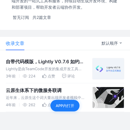
端开发的一站式工具和服务，持续自动生成开发环境、构建
和部署项目，帮助开发者云端协作开发。
暂无订阅
共2篇文章
收录文章
默认顺序
自带代码模版，Lightly V0.7.6 如约而
至
​​Lightly​​是由TeamCode开发的集成开发工具
（IDE），支持C语言、​​Java​​、Python、HTML
3年前
224
点赞
评论
等多种编程语言在线编程。
云原生体系下的微服务联调
近年来，云原生这个词大量出现开发者视线中，
其目的是以一种更自动化、低成本的方式管理基
4年前
262
点赞
评论
APP内打开
础设施、应用和流程，代表技术包括容器、服务
网格、微服务、不可变基础设施和声明式API。