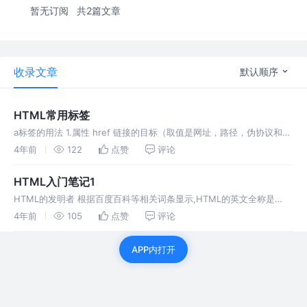
暂无订阅
共2篇文章
收录文章
默认顺序
HTML常用标签
a标签的用法 1.属性 href 链接的目标（取值是网址，路径，伪协议和
#id） 伪协议： javascript:代码; mailto:邮箱 tel:电话 target
4年前
122
点赞
评论
download 下载这个链接
HTML入门笔记1
HTML的发明者 根据百度百科等相关词条显示,HTML的英文全称是
Hyper Text Markup Language，即超文本标记语言。HTML是由Web
4年前
105
点赞
评论
的发明者Tim Berners-Lee和同
APP内打开