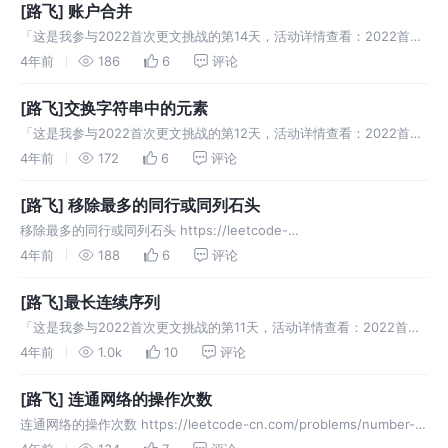
[路飞] 账户合并
「这是我参与2022首次更文挑战的第14天，活动详情查看：2022首次
更文挑战」。 账户合并 721. 账户合并 - 力扣（LeetCode）
4年前
186
6
评论
(leetcode-cn.com) 要求：将拥有相同邮箱
[路飞]交换字符串中的元素
「这是我参与2022首次更文挑战的第12天，活动详情查看：2022首次
更文挑战」。 交换字符串中的元素 https://leetcode-
4年前
172
6
评论
cn.com/problems/smallest-string
[路飞] 移除最多的同行或同列石头
移除最多的同行或同列石头 https://leetcode-
cn.com/problems/most-stones-removed-with-same-row-or-
4年前
188
6
评论
column 要求：放一个石头的时
[路飞]最长连续序列
「这是我参与2022首次更文挑战的第11天，活动详情查看：2022首次
更文挑战」。 最长连续序列 - 并查集 https://leetcode-
4年前
1.0k
10
评论
cn.com/problems/longest-cons
[路飞] 连通网络的操作次数
连通网络的操作次数 https://leetcode-cn.com/problems/number-
of-operations-to-make-network-connected 会提供一个 n 个计