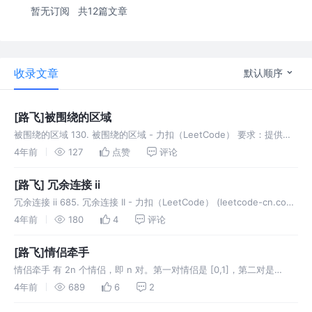
暂无订阅
共12篇文章
收录文章
默认顺序
[路飞]被围绕的区域
被围绕的区域 130. 被围绕的区域 - 力扣（LeetCode） 要求：提供一
个 m * n 的矩阵，里面填充字符 X 或 O，将被 X 围绕的区域中的 O 填
4年前
127
点赞
评论
充为 X。在边上的 O 跟与之相连的
[路飞] 冗余连接 ii
冗余连接 ii 685. 冗余连接 II - 力扣（LeetCode） (leetcode-cn.com)
从一个根节点出发连接子节点，在连接中添加一个边，这条边会造成环
4年前
180
4
评论
或者冲突，冲突指子节点存在两个
[路飞]情侣牵手
情侣牵手 有 2n 个情侣，即 n 对。第一对情侣是 [0,1]，第二对是
[2,3]，最后一对是 [2n - 2, 2n - 1]，以每对情侣中第一次出现的那个
4年前
689
6
2
人的位置为情侣的位置，情侣的位置被拆散