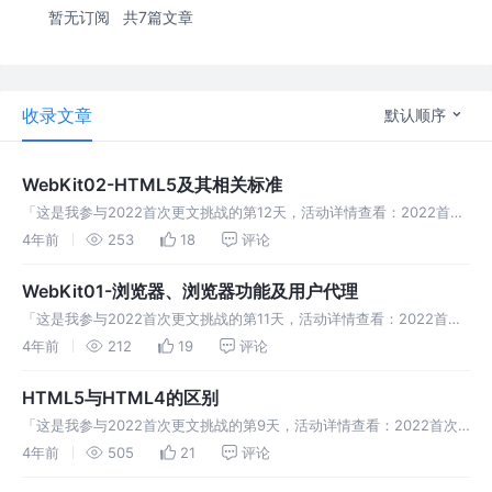
暂无订阅
共7篇文章
收录文章
默认顺序
WebKit02-HTML5及其相关标准
「这是我参与2022首次更文挑战的第12天，活动详情查看：2022首次
更文挑战」。 HTML5实际上包含了一系列的标准，一共包含了10个大
4年前
253
18
评论
的类别，分别是。
WebKit01-浏览器、浏览器功能及用户代理
「这是我参与2022首次更文挑战的第11天，活动详情查看：2022首次
更文挑战」。浏览器，浏览器在现代网络环境中我们经常接触，在前端
4年前
212
19
评论
页面开发中，我们经常有大把的资源来提供我们学习HTML、CSS
HTML5与HTML4的区别
「这是我参与2022首次更文挑战的第9天，活动详情查看：2022首次
更文挑战」。 前言 早期大家在从前端技术角度将互联网发展分为了三
4年前
505
21
评论
个阶段：Web1.0 HTML+CSS、Web2.0 Ajax应用阶