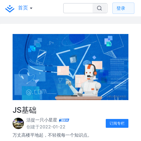
首页
登录
JS基础
活捉一只小星星
订阅专栏
创建于2022-01-22
万丈高楼平地起，不轻视每一个知识点。