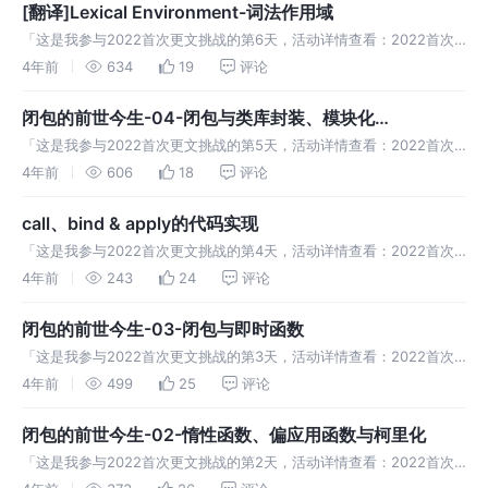
[翻译]Lexical Environment-词法作用域
「这是我参与2022首次更文挑战的第6天，活动详情查看：2022首次
更文挑战」。 前言 前段时间有道面试题，关于let的变量提升，寻根究
4年前
634
19
评论
底发现MDN中有个词，Lexical Enviroment，中文
闭包的前世今生-04-闭包与类库封装、模块化
（Webpack）
「这是我参与2022首次更文挑战的第5天，活动详情查看：2022首次
更文挑战」。 类库封装 闭包与即时函数另外一个非常重要的用途就是
4年前
606
18
评论
类库封装。 现实中我们有很多种类库封装的方式，比如ESModule，
call、bind & apply的代码实现
「这是我参与2022首次更文挑战的第4天，活动详情查看：2022首次
更文挑战」。 call call 方法的作用是改变函数内部的this指向 传入参数
4年前
243
24
评论
分两部分，第一个参数是需要指向的this，后面的参
闭包的前世今生-03-闭包与即时函数
「这是我参与2022首次更文挑战的第3天，活动详情查看：2022首次
更文挑战」。 闭包与即时函数 大家见过这种样式的代码么？ 这个样式
4年前
499
25
评论
的代码就是我们今天的主角：立即执行函数（IIFE） IIFE：Im
闭包的前世今生-02-惰性函数、偏应用函数与柯里化
「这是我参与2022首次更文挑战的第2天，活动详情查看：2022首次
更文挑战」。 我们之前聊了闭包的基础，基本形式、形成原因、优点、