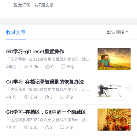
暂无订阅
共7篇文章
收录文章
默认顺序
Git学习-git reset重置操作
「这是我参与2022首次更文挑战的第8天，活动
详情查看：2022首次更文挑战」。 作者：汤圆
4年前
3.3k
9
评论
个人博客：javalover.cc 前言 重置操作主要是
用来重置工作区和暂存区的内容，多用来修改提
Git学习-存档记录被误删的恢复办法
交记录或
「这是我参与2022首次更文挑战的第7天，活动
详情查看：2022首次更文挑战」。 作者：汤圆
4年前
264
2
评论
个人博客：javalover.cc 前言 存档区的相关内
容前面有介绍，他就是用来存储暂时不想提交到
Git学习-存档区，Git中的一个隐藏区
git的
「这是我参与2022首次更文挑战的第6天，活动
详情查看：2022首次更文挑战」。 作者：汤圆
4年前
350
2
评论
个人博客：javalover.cc 前言 存档区顾名思义